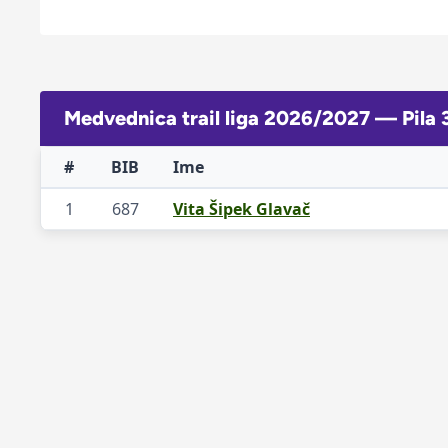
Medvednica trail liga 2026/2027 — Pila 
#
BIB
Ime
1
687
Vita Šipek Glavač