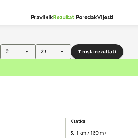
Pravilnik
Rezultati
Poredak
Vijesti
Timski rezultati
Ž
ŽJ
Kratka
5.11 km / 160 m+