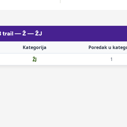
3 trail — Ž — ŽJ
Kategorija
Poredak u katego
ŽJ
1