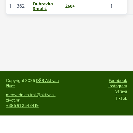
Dubravka
1
362
1
Ž60+
Smolić
Copyright 2026
DŠR Aktivan
Facebook
život
Instagram
Strava
medvednica.trail@aktivan-
TikTok
zivot.hr
+385 91 2543419