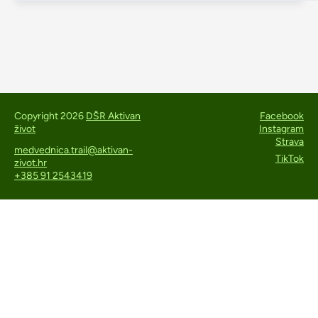
Copyright 2026
DŠR Aktivan
Facebook
život
Instagram
Strava
medvednica.trail@aktivan-
TikTok
zivot.hr
+385 91 2543419