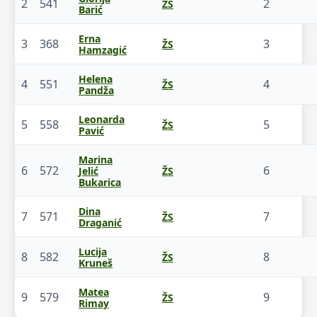
2
541
2
ŽS
Barić
Erna
3
368
3
ŽS
Hamzagić
Helena
4
551
4
ŽS
Pandža
Leonarda
5
558
5
ŽS
Pavić
Marina
6
572
6
Jelić
ŽS
Bukarica
Dina
7
571
7
ŽS
Draganić
Lucija
8
582
8
ŽS
Kruneš
Matea
9
579
9
ŽS
Rimay