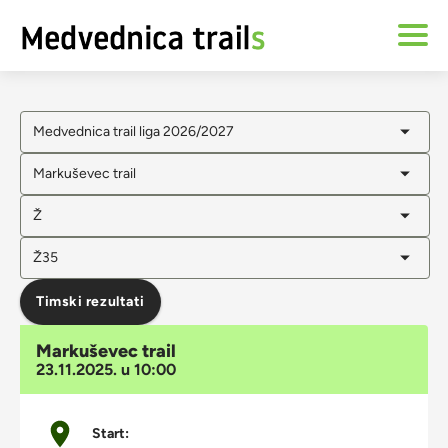
Medvednica trail liga 2026/2027
Markuševec trail
Ž
Ž35
Timski rezultati
Markuševec trail
23.11.2025. u 10:00
Start: