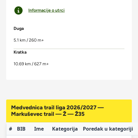
Informacije o utrci
Duga
5.1 km / 260 m+
Kratka
10.69 km / 627 m+
Medvednica trail liga 2026/2027 —
Markuševec trail — Ž — Ž35
#
BIB
Ime
Kategorija
Poredak u kategoriji