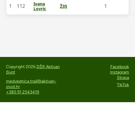
Ivana
1
112
1
Ž35
Lovric
Copyright 2026
DŠR Aktivan
Facebook
život
Instagram
Strava
medvednica.trail@aktivan-
TikTok
zivot.hr
+385 91 2543419