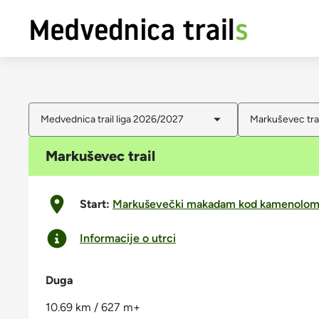
Medvednica trail liga 2026/2027
Markuševec trai
Markuševec trail
Start:
Markuševečki makadam kod kamenolo
Informacije o utrci
Duga
10.69 km / 627 m+