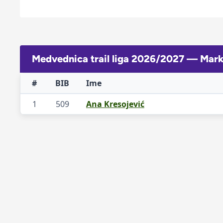
Medvednica trail liga 2026/2027 — Mar
#
BIB
Ime
1
509
Ana Kresojević