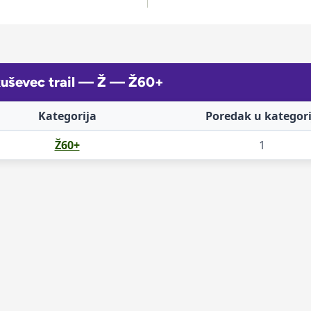
kuševec trail — Ž — Ž60+
Kategorija
Poredak u kategori
Ž60+
1