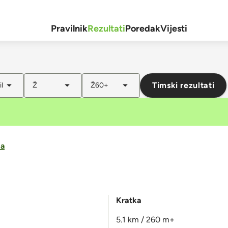
Pravilnik
Rezultati
Poredak
Vijesti
Timski rezultati
l
Ž
Ž60+
ma
Kratka
5.1 km / 260 m+