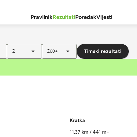
Pravilnik
Rezultati
Poredak
Vijesti
Timski rezultati
Ž
Ž60+
Kratka
11.37 km / 441 m+