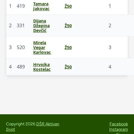
Tamara
1
419
1
Ž50
Jakovac
Dijana
2
331
2
Džepina
Ž50
Devčić
Mirela
3
520
3
Vegar
Ž50
Karlovac
Hrvojka
4
489
4
Ž50
Kostelac
Copyright 2026
DŠR Aktivan
Facebook
život
Instagram