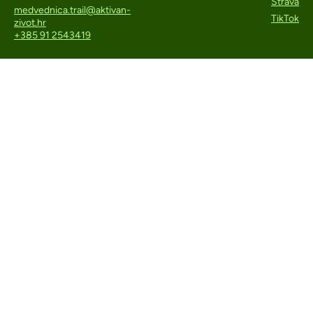
Strava
medvednica.trail@aktivan-
TikTok
zivot.hr
+385 91 2543419