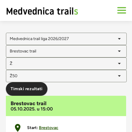
Medvednica trail liga 2026/2027
Brestovac trail
Ž
Ž50
Timski rezultati
Brestovac trail
05.10.2025. u 15:00
Start:
Brestovac