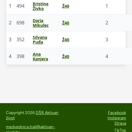
Kristina
1
494
1
Ž40
Živko
Daria
2
698
2
Ž40
Mikulec
Silvana
3
352
3
Ž40
Puđa
Ana
4
398
4
Ž40
Kanjera
Copyright 2026
DŠR Aktivan
Facebook
život
Instagram
Strava
medvednica.trail@aktivan-
TikTok