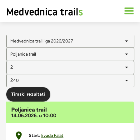
Medvednica trail liga 2026/2027
Poljanica trail
Ž
Ž40
Timski rezultati
Poljanica trail
14.06.2026. u 10:00
Start:
livada Falat