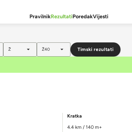
Pravilnik
Rezultati
Poredak
Vijesti
Timski rezultati
Ž
Ž40
Kratka
4.4 km / 140 m+