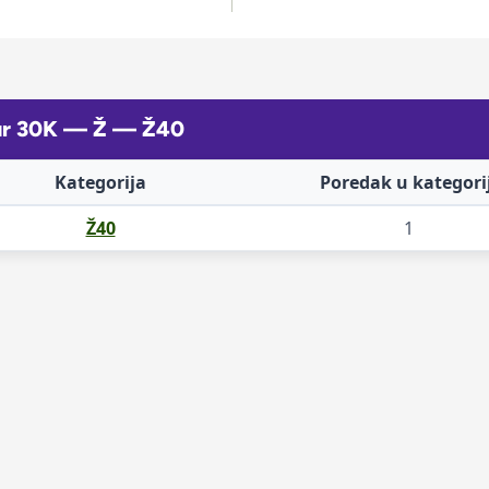
zur 30K — Ž — Ž40
Kategorija
Poredak u kategorij
Ž40
1