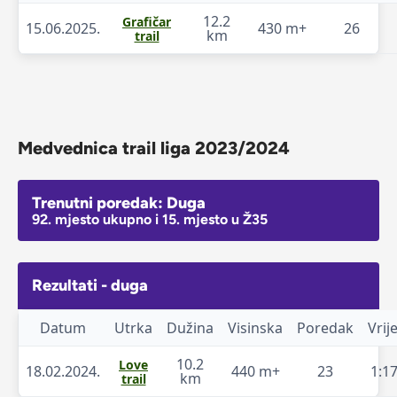
12.2
Grafičar
15.06.2025.
430 m+
26
km
trail
Medvednica trail liga 2023/2024
Trenutni poredak: Duga
92. mjesto ukupno i 15. mjesto u Ž35
Rezultati - duga
Datum
Utrka
Dužina
Visinska
Poredak
Vri
10.2
Love
18.02.2024.
440 m+
23
1:17
km
trail