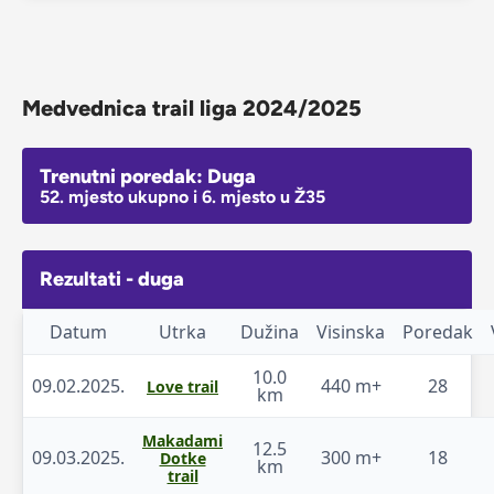
Medvednica trail liga 2024/2025
Trenutni poredak: Duga
52. mjesto ukupno i 6. mjesto u Ž35
Rezultati - duga
Datum
Utrka
Dužina
Visinska
Poredak
10.0
09.02.2025.
440 m+
28
Love trail
km
Makadami
12.5
09.03.2025.
300 m+
18
Dotke
km
trail