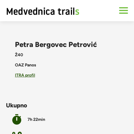
Petra Bergovec Petrović
Ž40
OAZ Panos
ITRA profil
Ukupno
7h 22min