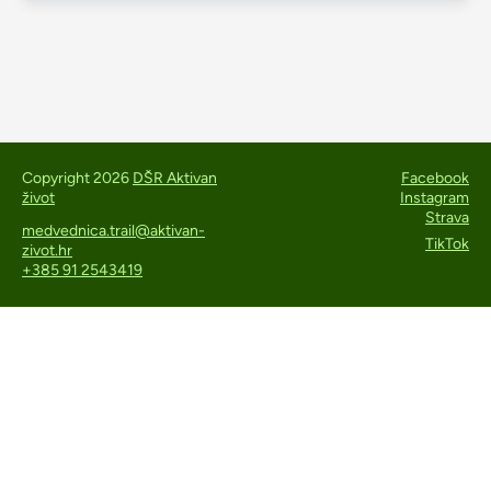
Copyright 2026
DŠR Aktivan
Facebook
život
Instagram
Strava
medvednica.trail@aktivan-
TikTok
zivot.hr
+385 91 2543419