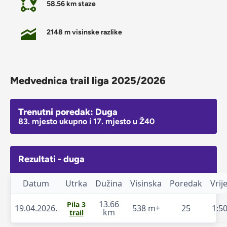
58.56 km staze
2148 m visinske razlike
Medvednica trail liga 2025/2026
Trenutni poredak: Duga
83. mjesto ukupno i 17. mjesto u Ž40
Rezultati - duga
Datum
Utrka
Dužina
Visinska
Poredak
Vri
13.66
Pila 3
19.04.2026.
538 m+
25
1:50
km
trail