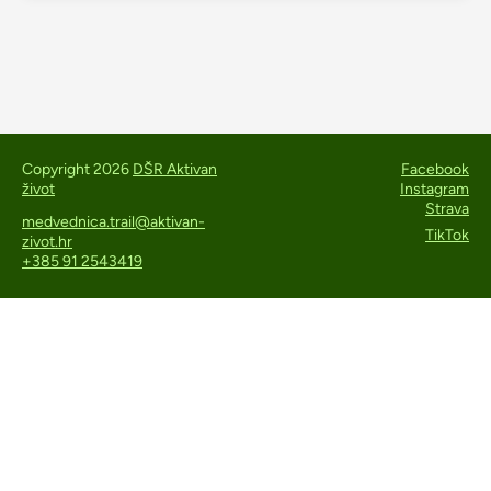
Copyright 2026
DŠR Aktivan
Facebook
život
Instagram
Strava
medvednica.trail@aktivan-
TikTok
zivot.hr
+385 91 2543419