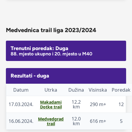
Medvednica trail liga 2023/2024
Trenutni poredak: Duga
88. mjesto ukupno i 20. mjesto u M40
Rezultati - duga
Datum
Utrka
Dužina
Visinska
Poredak
12.2
Makadami
17.03.2024.
290 m+
12
km
Dotke trail
12.0
Medvedgrad
16.06.2024.
616 m+
5
km
trail