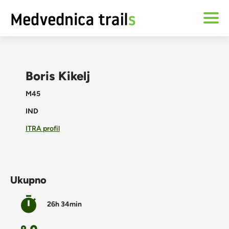
Boris Kikelj
M45
IND
ITRA profil
Ukupno
26h 34min