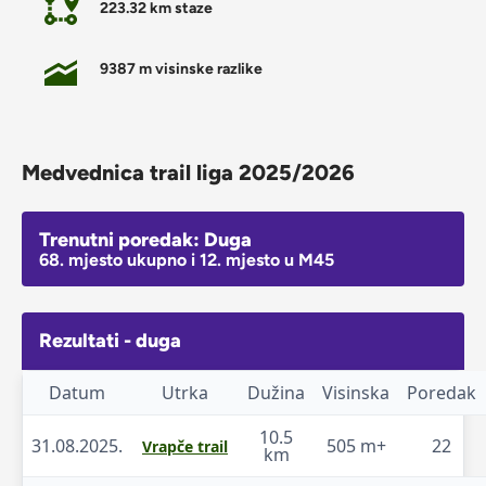
223.32 km staze
9387 m visinske razlike
Medvednica trail liga 2025/2026
Trenutni poredak: Duga
68. mjesto ukupno i 12. mjesto u M45
Rezultati - duga
Datum
Utrka
Dužina
Visinska
Poredak
10.5
31.08.2025.
505 m+
22
Vrapče trail
km