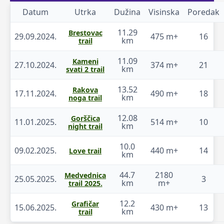
Datum
Utrka
Dužina
Visinska
Poredak
11.29
Brestovac
29.09.2024.
475 m+
16
km
trail
11.09
Kameni
27.10.2024.
374 m+
21
km
svati 2 trail
13.52
Rakova
17.11.2024.
490 m+
18
km
noga trail
12.08
Gorščica
11.01.2025.
514 m+
10
km
night trail
10.0
09.02.2025.
440 m+
14
Love trail
km
44.7
2180
Medvednica
25.05.2025.
3
km
m+
trail 2025.
12.2
Grafičar
15.06.2025.
430 m+
13
km
trail