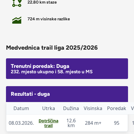
22.80 km staze
724 m visinske razlike
Medvednica trail liga 2025/2026
Trenutni poredak: Duga
232. mjesto ukupno i 58. mjesto u MS
Rezultati - duga
Datum
Utrka
Dužina
Visinska
Poredak
V
12.6
Dotrščina
08.03.2026.
284 m+
95
km
trail