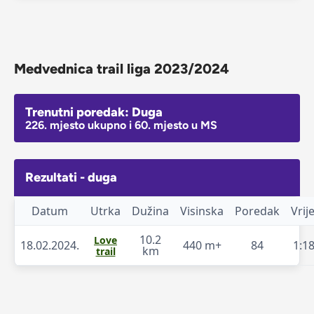
Medvednica trail liga 2023/2024
Trenutni poredak: Duga
226. mjesto ukupno i 60. mjesto u MS
Rezultati - duga
Datum
Utrka
Dužina
Visinska
Poredak
Vri
10.2
Love
18.02.2024.
440 m+
84
1:18
km
trail