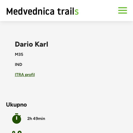
Dario Karl
M35
IND
ITRA profil
Ukupno
2h 49min