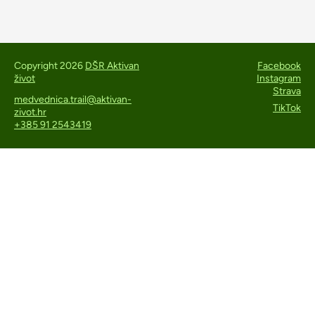
Copyright 2026
DŠR Aktivan
Facebook
život
Instagram
Strava
medvednica.trail@aktivan-
TikTok
zivot.hr
+385 91 2543419