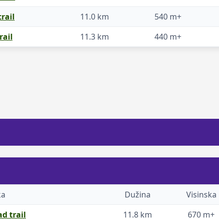
rail
11.0 km
540 m+
rail
11.3 km
440 m+
ka
Dužina
Visinska
d trail
11.8 km
670 m+