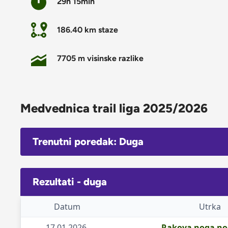
29h 15min
186.40 km staze
7705 m visinske razlike
Medvednica trail liga 2025/2026
Trenutni poredak: Duga
Rezultati - duga
Datum
Utrka
17.01.2026.
Rakova noga noć