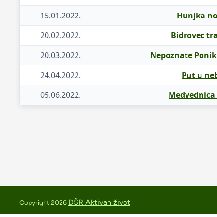
15.01.2022.
Hunjka noć
20.02.2022.
Bidrovec tra
20.03.2022.
Nepoznate Ponikv
24.04.2022.
Put u neb
05.06.2022.
Medvednica t
DŠR Aktivan život
Copyright 2026