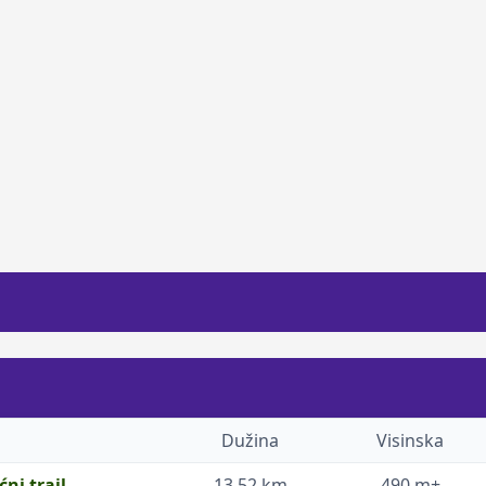
Dužina
Visinska
ni trail
13.52 km
490 m+