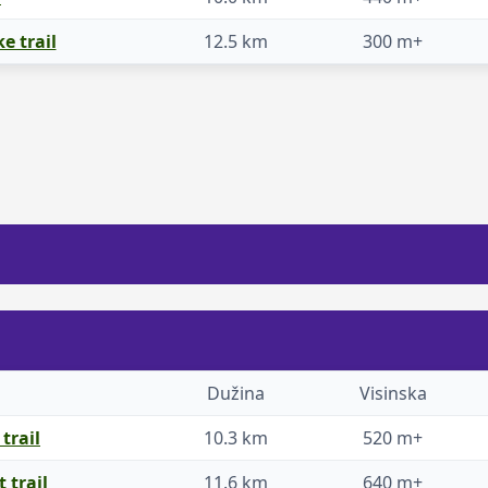
 trail
12.5 km
300 m+
Dužina
Visinska
trail
10.3 km
520 m+
 trail
11.6 km
640 m+