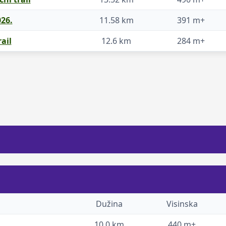
026.
11.58 km
391 m+
ail
12.6 km
284 m+
Dužina
Visinska
l
10.0 km
440 m+