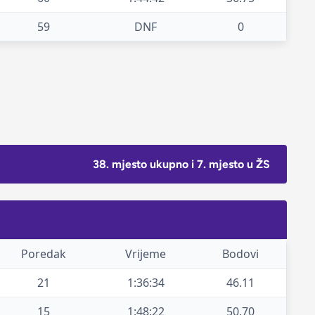
59
DNF
0
38. mjesto ukupno i 7. mjesto u ŽS
Poredak
Vrijeme
Bodovi
21
1:36:34
46.11
15
1:48:22
50.70