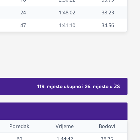
24
1:48:02
38.23
47
1:41:10
34.56
119. mjesto ukupno i 26. mjesto u ŽS
Poredak
Vrijeme
Bodovi
60
1:44:42
36.75