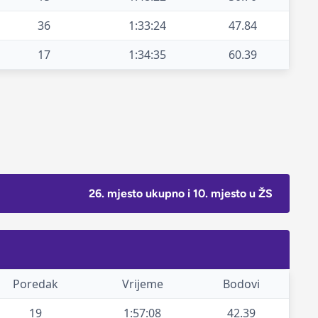
36
1:33:24
47.84
17
1:34:35
60.39
26. mjesto ukupno i 10. mjesto u ŽS
Poredak
Vrijeme
Bodovi
19
1:57:08
42.39