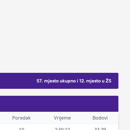
57. mjesto ukupno i 12. mjesto u ŽS
Poredak
Vrijeme
Bodovi
10
2:30:22
33.79