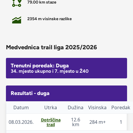
79.00 km staze
2354 m visinske razlike
Medvednica trail liga 2025/2026
Trenutni poredak: Duga
34. mjesto ukupno i 7. mjesto u Ž40
Rezultati - duga
Datum
Utrka
Dužina
Visinska
Poredak
12.6
Dotrščina
08.03.2026.
284 m+
1
km
trail