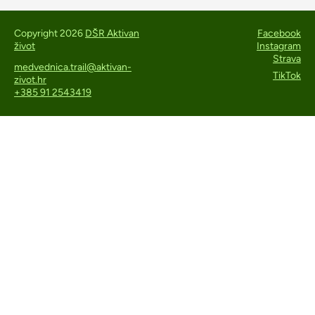
Copyright 2026
DŠR Aktivan
Facebook
život
Instagram
Strava
medvednica.trail@aktivan-
TikTok
zivot.hr
+385 91 2543419