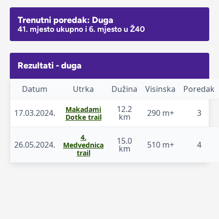
Trenutni poredak: Duga
41. mjesto ukupno i 6. mjesto u Ž40
Rezultati - duga
Datum
Utrka
Dužina
Visinska
Poredak
12.2
Makadami
17.03.2024.
290 m+
3
km
Dotke trail
4.
15.0
26.05.2024.
510 m+
4
Medvednica
km
trail