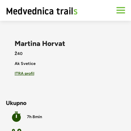
Martina Horvat
Ž40
Ak Svetice
ITRA profil
Ukupno
7h 8min