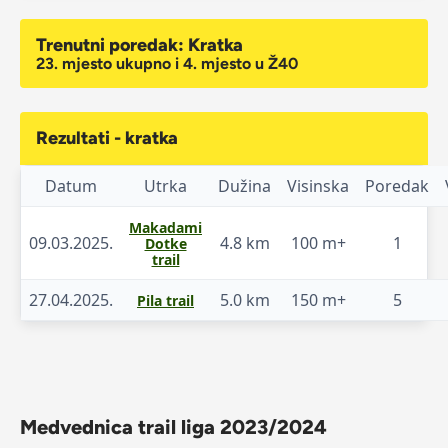
Trenutni poredak: Kratka
23. mjesto ukupno i 4. mjesto u Ž40
Rezultati - kratka
Datum
Utrka
Dužina
Visinska
Poredak
Makadami
09.03.2025.
4.8 km
100 m+
1
Dotke
trail
27.04.2025.
5.0 km
150 m+
5
Pila trail
Medvednica trail liga 2023/2024