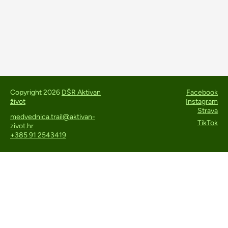
Copyright 2026
DŠR Aktivan
Facebook
život
Instagram
Strava
medvednica.trail@aktivan-
TikTok
zivot.hr
+385 91 2543419