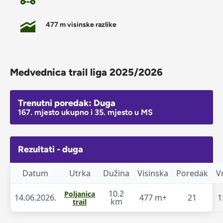
477 m visinske razlike
Medvednica trail liga 2025/2026
Trenutni poredak: Duga
167. mjesto ukupno i 35. mjesto u MS
Rezultati - duga
Datum
Utrka
Dužina
Visinska
Poredak
V
10.2
Poljanica
14.06.2026.
477 m+
21
1
km
trail