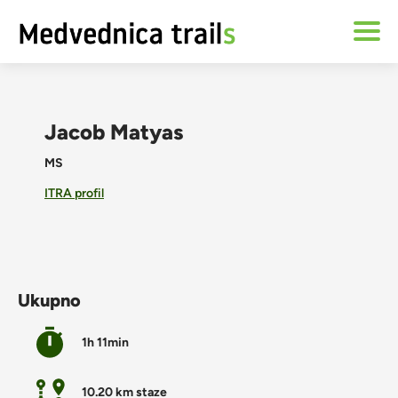
Jacob Matyas
MS
ITRA profil
Ukupno
1h 11min
10.20 km staze