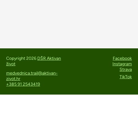
Copyright 2026
DŠR Aktivan
Facebook
život
Instagram
Strava
medvednica.trail@aktivan-
TikTok
zivot.hr
+385 91 2543419