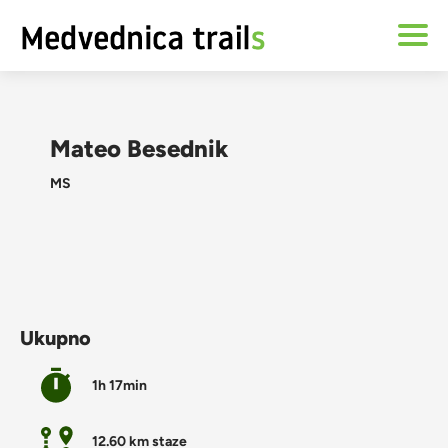
Mateo Besednik
MS
Ukupno
1h 17min
12.60 km staze