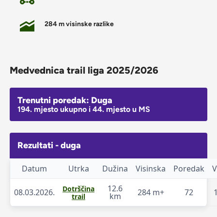
284 m visinske razlike
Medvednica trail liga 2025/2026
Trenutni poredak: Duga
194. mjesto ukupno i 44. mjesto u MS
Rezultati - duga
Datum
Utrka
Dužina
Visinska
Poredak
V
12.6
Dotrščina
08.03.2026.
284 m+
72
km
trail