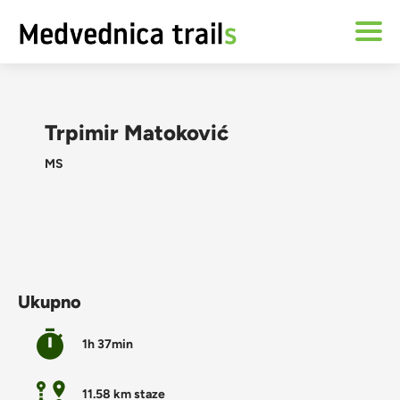
Trpimir Matoković
MS
Ukupno
1h 37min
11.58 km staze