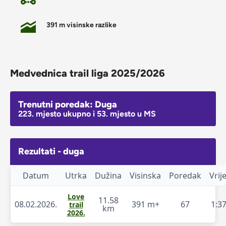
391 m visinske razlike
Medvednica trail liga 2025/2026
Trenutni poredak: Duga
223. mjesto ukupno i 53. mjesto u MS
Rezultati - duga
Datum
Utrka
Dužina
Visinska
Poredak
Vri
Love
11.58
08.02.2026.
391 m+
67
1:37
trail
km
2026.