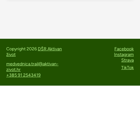
Copyright 2026
DŠR Aktivan
Facebook
život
Instagram
Strava
medvednica.trail@aktivan-
TikTok
zivot.hr
+385 91 2543419