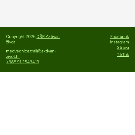
Copyright 2026
DŠR Aktivan
Facebook
život
Instagram
Strava
medvednica.trail@aktivan-
TikTok
zivot.hr
+385 91 2543419