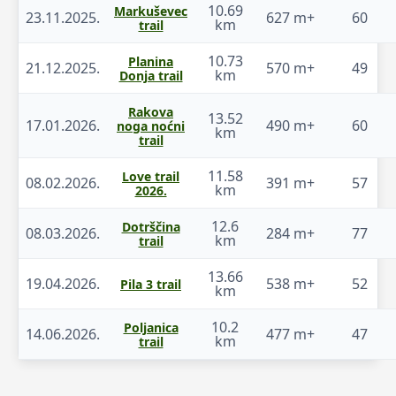
10.69
Markuševec
23.11.2025.
627 m+
60
km
trail
10.73
Planina
21.12.2025.
570 m+
49
km
Donja trail
Rakova
13.52
17.01.2026.
490 m+
60
noga noćni
km
trail
11.58
Love trail
08.02.2026.
391 m+
57
km
2026.
12.6
Dotrščina
08.03.2026.
284 m+
77
km
trail
13.66
19.04.2026.
538 m+
52
Pila 3 trail
km
10.2
Poljanica
14.06.2026.
477 m+
47
km
trail