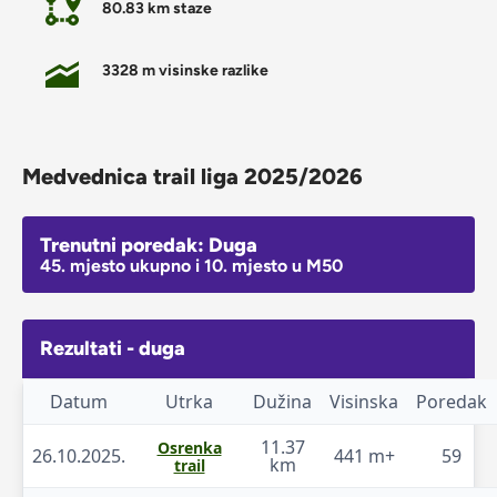
80.83 km staze
3328 m visinske razlike
Medvednica trail liga 2025/2026
Trenutni poredak: Duga
45. mjesto ukupno i 10. mjesto u M50
Rezultati - duga
Datum
Utrka
Dužina
Visinska
Poredak
11.37
Osrenka
26.10.2025.
441 m+
59
km
trail