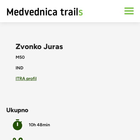
Zvonko Juras
M50
IND
ITRA profil
Ukupno
10h 48min