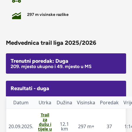
297 m visinske razlike
Medvednica trail liga 2025/2026
Trenutni poredak: Duga
209. mjesto ukupno i 49. mjesto u MS
Rezultati - duga
Datum
Utrka
Dužina
Visinska
Poredak
Vri
Trail
za
12.1
dušu i
20.09.2025.
297 m+
37
1:1
km
tijele u