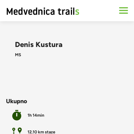
Denis Kustura
MS
Ukupno
1h 14min
12.10 km staze