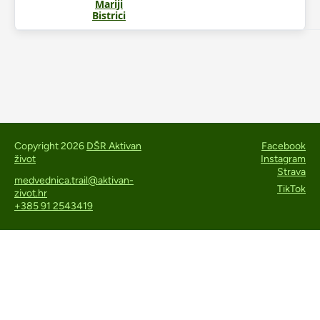
Mariji
Bistrici
Copyright 2026
DŠR Aktivan
Facebook
život
Instagram
Strava
medvednica.trail@aktivan-
TikTok
zivot.hr
+385 91 2543419