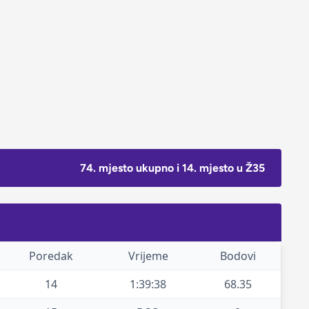
74. mjesto ukupno i 14. mjesto u Ž35
Poredak
Vrijeme
Bodovi
14
1:39:38
68.35