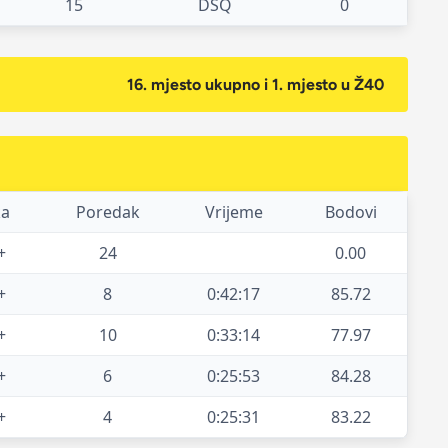
15
DSQ
0
16. mjesto ukupno i 1. mjesto u Ž40
ka
Poredak
Vrijeme
Bodovi
+
24
0.00
+
8
0:42:17
85.72
+
10
0:33:14
77.97
+
6
0:25:53
84.28
+
4
0:25:31
83.22