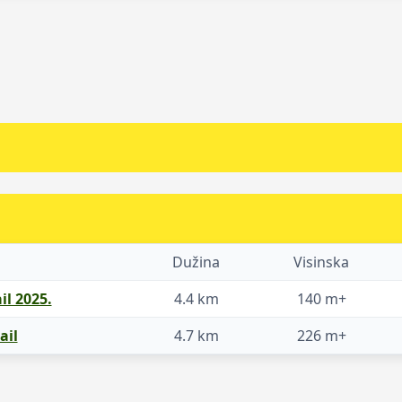
Dužina
Visinska
il 2025.
4.4 km
140 m+
ail
4.7 km
226 m+