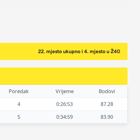
22. mjesto ukupno i 4. mjesto u Ž40
Poredak
Vrijeme
Bodovi
4
0:26:53
87.28
5
0:34:59
83.90