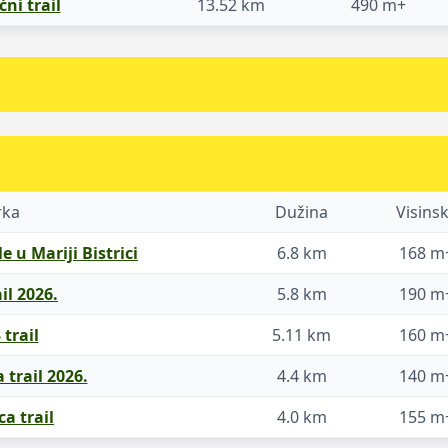
ni trail
13.52 km
490 m+
rka
Dužina
Visins
le u Mariji Bistrici
6.8 km
168 m
il 2026.
5.8 km
190 m
 trail
5.11 km
160 m
trail 2026.
4.4 km
140 m
ca trail
4.0 km
155 m