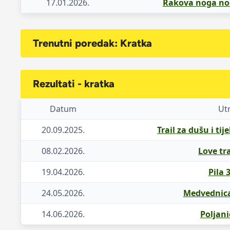
17.01.2026.
Rakova noga noć
Trenutni poredak: Kratka
Rezultati - kratka
Datum
Ut
20.09.2025.
Trail za dušu i tije
08.02.2026.
Love tra
19.04.2026.
Pila 3
24.05.2026.
Medvednica 
14.06.2026.
Poljani