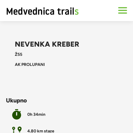
NEVENKA KREBER
Ž55
AK PROLUPANI
Ukupno
0h 34min
4.80 km staze