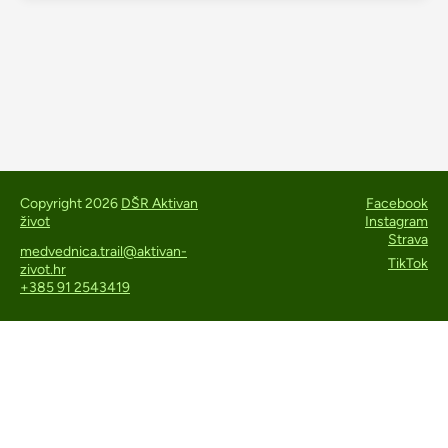
Copyright 2026
DŠR Aktivan
Facebook
život
Instagram
Strava
medvednica.trail@aktivan-
TikTok
zivot.hr
+385 91 2543419