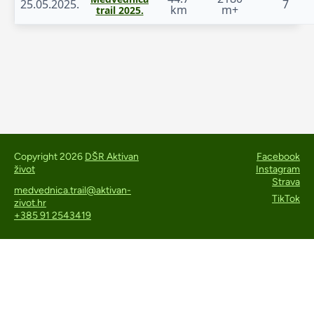
25.05.2025.
7
km
m+
trail 2025.
Copyright 2026
DŠR Aktivan
Facebook
život
Instagram
Strava
medvednica.trail@aktivan-
TikTok
zivot.hr
+385 91 2543419