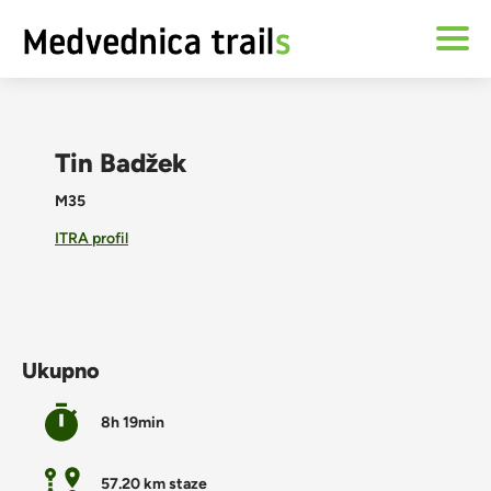
Tin Badžek
M35
ITRA profil
Ukupno
8h 19min
57.20 km staze