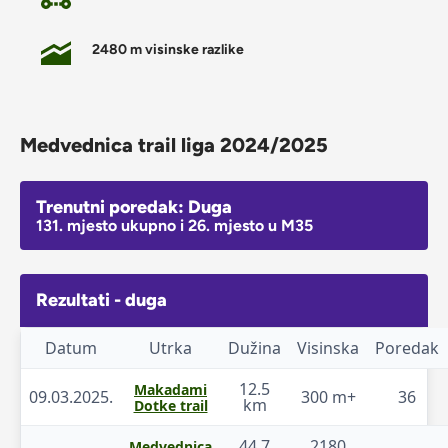
2480 m visinske razlike
Medvednica trail liga 2024/2025
Trenutni poredak: Duga
131. mjesto ukupno i 26. mjesto u M35
Rezultati - duga
Datum
Utrka
Dužina
Visinska
Poredak
12.5
Makadami
09.03.2025.
300 m+
36
km
Dotke trail
44.7
2180
Medvednica