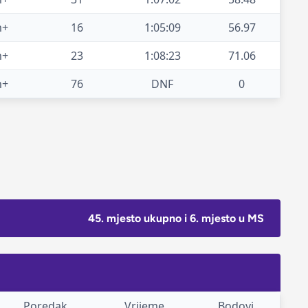
m+
16
1:05:09
56.97
m+
23
1:08:23
71.06
m+
76
DNF
0
45. mjesto ukupno i 6. mjesto u MS
Poredak
Vrijeme
Bodovi