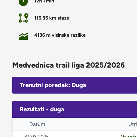
12h 7min
115.35 km staze
4136 m visinske razlike
Medvednica trail liga 2025/2026
Trenutni poredak: Duga
Rezultati - duga
Datum
Utr
31.08.2025.
Vrapče