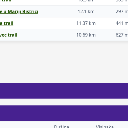
le u Mariji Bistrici
12.1 km
297 
 trail
11.37 km
441 
ec trail
10.69 km
627 
Dužina
Visinska