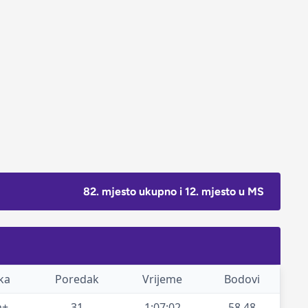
82. mjesto ukupno i 12. mjesto u MS
ka
Poredak
Vrijeme
Bodovi
m+
31
1:07:02
58.48