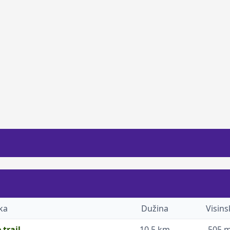
ka
Dužina
Visins
 trail
10.5 km
505 