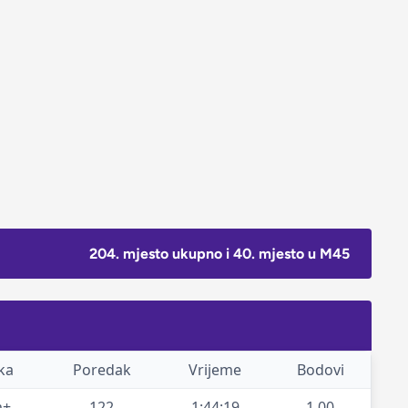
204. mjesto ukupno i 40. mjesto u M45
ka
Poredak
Vrijeme
Bodovi
m+
122
1:44:19
1.00