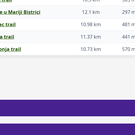
le u Mariji Bistrici
12.1 km
297 
c trail
10.98 km
481 
 trail
11.37 km
441 
nja trail
10.73 km
570 