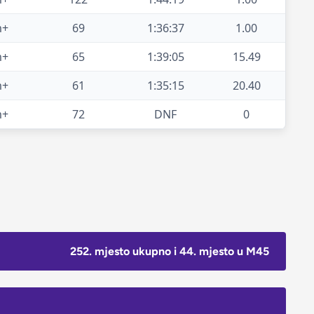
m+
69
1:36:37
1.00
m+
65
1:39:05
15.49
m+
61
1:35:15
20.40
m+
72
DNF
0
252. mjesto ukupno i 44. mjesto u M45