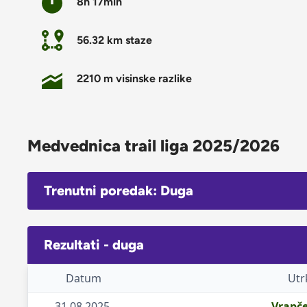
8h 17min
56.32 km staze
2210 m visinske razlike
Medvednica trail liga 2025/2026
Trenutni poredak: Duga
Rezultati - duga
Datum
Utr
31.08.2025.
Vrapče