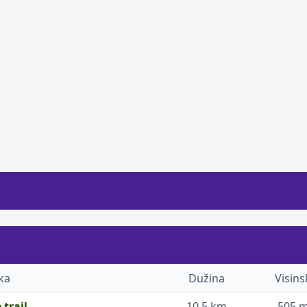
ka
Dužina
Visins
 trail
10.5 km
505 