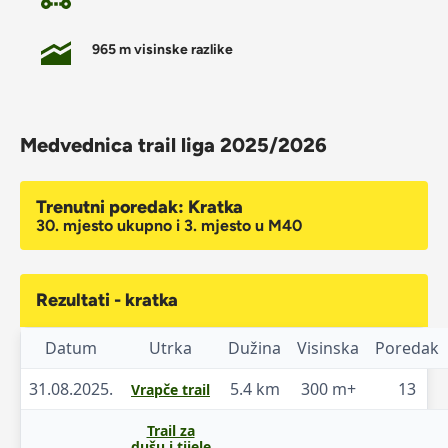
965 m visinske razlike
Medvednica trail liga 2025/2026
Trenutni poredak: Kratka
30. mjesto ukupno i 3. mjesto u M40
Rezultati - kratka
Datum
Utrka
Dužina
Visinska
Poredak
31.08.2025.
5.4 km
300 m+
13
Vrapče trail
Trail za
dušu i tijele