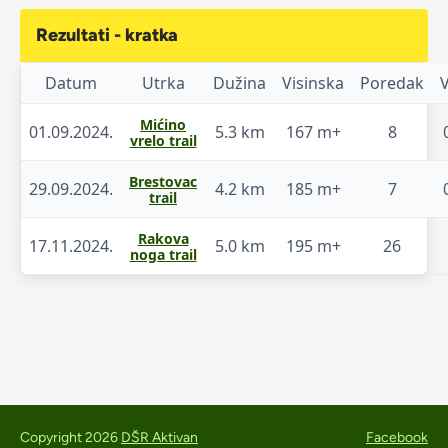
Rezultati - kratka
Datum
Utrka
Dužina
Visinska
Poredak
Mićino
01.09.2024.
5.3 km
167 m+
8
vrelo trail
Brestovac
29.09.2024.
4.2 km
185 m+
7
trail
Rakova
17.11.2024.
5.0 km
195 m+
26
noga trail
Copyright 2026
DŠR Aktivan
Facebook