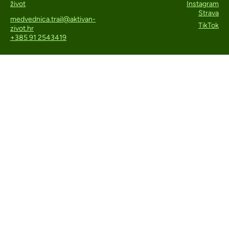
život
Instagram
Strava
medvednica.trail@aktivan-
TikTok
zivot.hr
+385 91 2543419