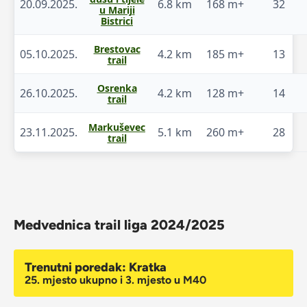
20.09.2025.
6.8 km
168 m+
32
u Mariji
Bistrici
Brestovac
05.10.2025.
4.2 km
185 m+
13
trail
Osrenka
26.10.2025.
4.2 km
128 m+
14
trail
Markuševec
23.11.2025.
5.1 km
260 m+
28
trail
Medvednica trail liga 2024/2025
Trenutni poredak: Kratka
25. mjesto ukupno i 3. mjesto u M40