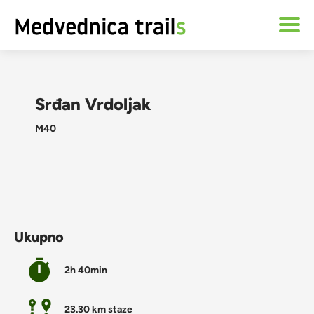
Srđan Vrdoljak
M40
Ukupno
2h 40min
23.30 km staze